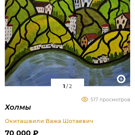
1
/
2
517 просмотров
Холмы
Окиташвили Важа Шотаевич
70 000 ₽