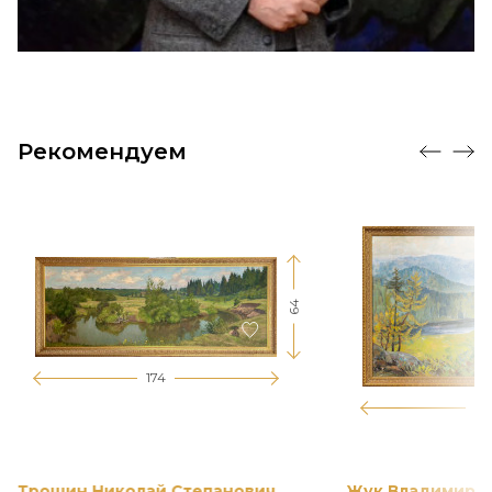
Рекомендуем
64
174
12
Трошин Николай Степанович
Жук Владимир К