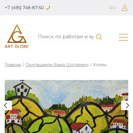
+7 (495) 748-87-50
RU
Главная
/
Окиташвили Важа Шотаевич
/
Холмы