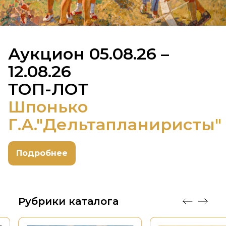
Аукцион 05.08.26 –
12.08.26
ТОП-ЛОТ
Шпонько
Шпонько
Шпонько
Г.А."Дельтапланиристы"
Г.А."Дельтапланиристы"
Г.А."Дельтапланиристы"
Подробнее
Рубрики каталога