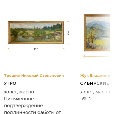
64
174
12
Трошин Николай Степанович
Жук Владимир К
УТРО
СИБИРСКИЕ 
холст, масло
холст, масло
Письменное
1991 г.
подтверждение
подлинности работы от