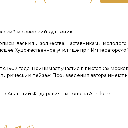
сский и советский художник.
писи, ваяния и зодчества. Наставниками молодог
в Высшее Художественное училище при Императорско
 с 1907 года. Принимает участие в выставках Моско
– лирический пейзаж. Произведения автора имеют 
ов Анатолий Федорович - можно на ArtGlobe.