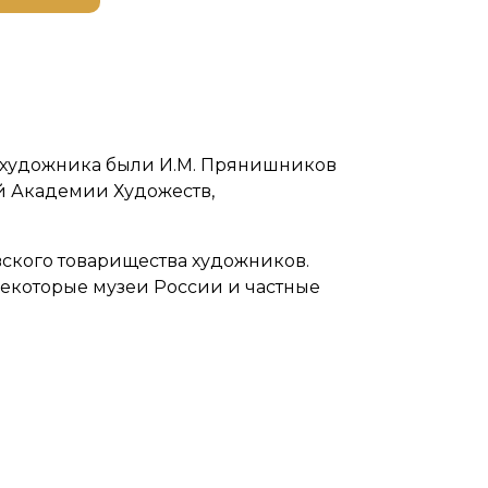
о художника были И.М. Прянишников
й Академии Художеств,
вского товарищества художников.
некоторые музеи России и частные