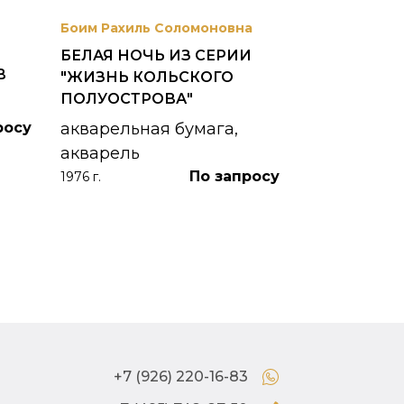
Боим Рахиль Соломоновна
Антонов Сер
БЕЛАЯ НОЧЬ ИЗ СЕРИИ
ГОРОДСКО
В
"ЖИЗНЬ КОЛЬСКОГО
картон, ма
ПОЛУОСТРОВА"
1953 г.
росу
акварельная бумага,
акварель
По запросу
1976 г.
+7 (926) 220-16-83