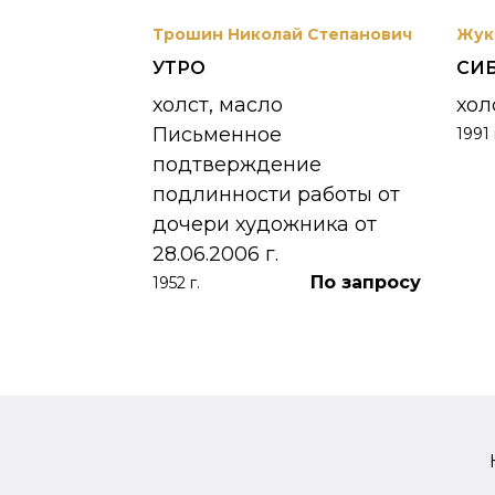
вриил
Трошин Николай Степанович
Жук
УТРО
СИ
 УНЖИ
холст, масло
хол
Письменное
1991 
390 000
₽
подтверждение
подлинности работы от
дочери художника от
28.06.2006 г.
По запросу
1952 г.