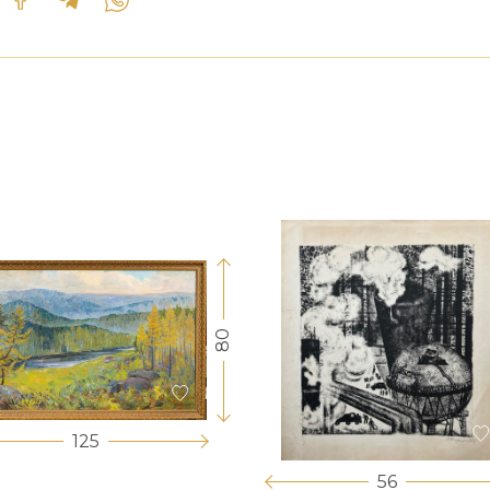
80
125
56