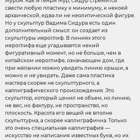
Муром. Как и Генри Мур, Сидур стремится
свести любую пластику к минимуму, к некоей
архаической, едва ли не неолитической фигуре.
Но у скульптур Вадима Сидура есть один
дополнительный смысл: он создает из
скульптуры иероглиф. В линиях этого
иероглифа еще угадывается некий
фигуративный момент, но не больше, чем в
китайском иероглифе, означающем дом, где
при желании можно увидеть линию крыши, а
можно и не увидеть. Даже сама пластика
мастера скорее не скульптурного, а
каллиграфического происхождения. Это
скульптор, который ценил не объем, но линию,
не вес, но фактуру, не пространство, но
плоскость. Красота его вещей не вполне
скульптурна, а скорее каллиграфична. Только
это очень специальная каллиграфия —
искусство не написания известных букв, но их