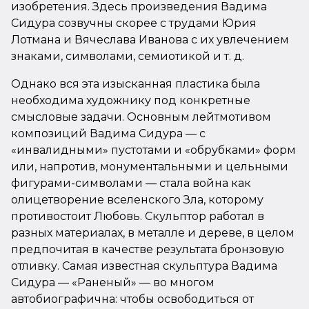
изобретения. Здесь произведения Вадима
Сидура созвучны скорее с трудами Юрия
Лотмана и Вячеслава Иванова с их увлечением
знаками, символами, семиотикой и т. д.
Однако вся эта изысканная пластика была
необходима художнику под конкретные
смысловые задачи. Основным лейтмотивом
композиций Вадима Сидура — с
«инвалидными» пустотами и «обрубками» форм
или, напротив, монументальными и цельными
фигурами-символами — стала война как
олицетворение вселенского Зла, которому
противостоит Любовь. Скульптор работал в
разных материалах, в металле и дереве, в целом
предпочитая в качестве результата бронзовую
отливку. Самая известная скульптура Вадима
Сидура — «Раненый» — во многом
автобиографична: чтобы освободиться от