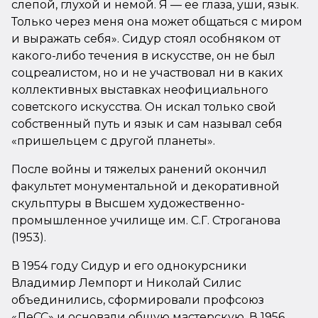
слепой, глухой и немой. Я — ее глаза, уши, язык.
Только через меня она может общаться с миром
и выражать себя».
Сидур стоял особняком от
какого-либо течения в искусстве, он не был
соцреалистом, но и не участвовал ни в каких
коллективных выставках неофициального
советского искусства. Он искал только свой
собственный путь и язык и сам называл себя
«пришельцем с другой планеты».
После войны и тяжелых ранений окончил
факультет монументальной и декоративной
скульптуры в Высшем художественно-
промышленное училище им. С.Г. Строганова
(1953).
В 1954 году Сидур и его однокурсники
Владимир Лемпорт и Николай Силис
объединились, сформировали профсоюз
«ЛеСС» и основали общую мастерскую. В 1956