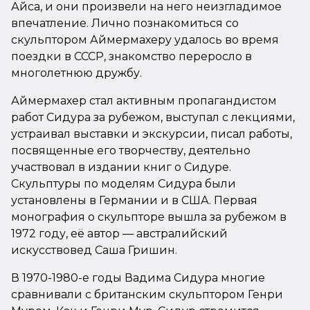
Айса, и они произвели на него неизгладимое
впечатление. Лично познакомиться со
скульптором Аймермахеру удалось во время
поездки в СССР, знакомство переросло в
многолетнюю дружбу.
Аймермахер стал активным пропагандистом
работ Сидура за рубежом, выступал с лекциями,
устраивал выставки и экскурсии, писал работы,
посвященные его творчеству, деятельно
участвовал в издании книг о Сидуре.
Скульптуры по моделям Сидура были
установлены в Германии и в США. Первая
монография о скульпторе вышла за рубежом в
1972 году, её автор — австралийский
искусствовед Саша Гришин
.
В 1970-1980-е годы Вадима Сидура многие
сравнивали с британским скульптором Генри