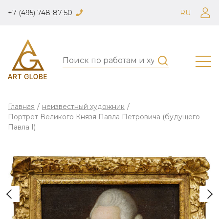
+7 (495) 748-87-50
RU
Главная
/
неизвестный художник
/
Портрет Великого Князя Павла Петровича (будущего
Павла I)