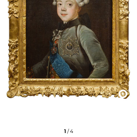
1
/
4