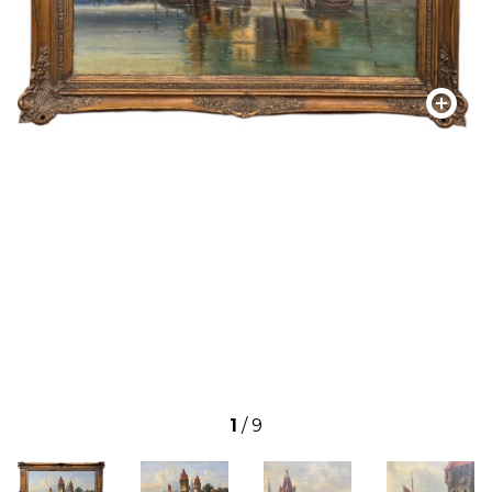
1
/
9