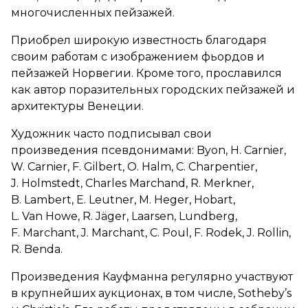
многочисленных пейзажей.
Приобрел широкую известность благодаря
своим работам с изображением фьордов и
пейзажей Норвегии. Кроме того, прославился
как автор поразительных городских пейзажей и
архитектуры Венеции.
Художник часто подписывал свои
произведения псевдонимами: Byon, H. Carnier,
W. Carnier, F. Gilbert, O. Halm, C. Charpentier,
J. Holmstedt, Charles Marchand, R. Merkner,
B. Lambert, E. Leutner, M. Heger, Hobart,
L. Van Howe, R. Jäger, Laarsen, Lundberg,
F. Marchant, J. Marchant, C. Poul, F. Rodek, J. Rollin,
R. Benda.
Произведения Кауфманна регулярно участвуют
в крупнейших аукционах, в том числе, Sotheby’s