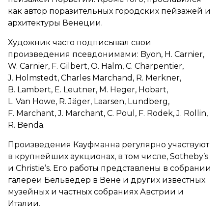
как автор поразительных городских пейзажей и
архитектуры Венеции.
Художник часто подписывал свои
произведения псевдонимами: Byon, H. Carnier,
W. Carnier, F. Gilbert, O. Halm, C. Charpentier,
J. Holmstedt, Charles Marchand, R. Merkner,
B. Lambert, E. Leutner, M. Heger, Hobart,
L. Van Howe, R. Jäger, Laarsen, Lundberg,
F. Marchant, J. Marchant, C. Poul, F. Rodek, J. Rollin,
R. Benda.
Произведения Кауфманна регулярно участвуют
в крупнейших аукционах, в том числе, Sotheby’s
и Christiе’s. Его работы представлены в собрании
галереи Бельведер в Вене и других известных
музейных и частных собраниях Австрии и
Италии.