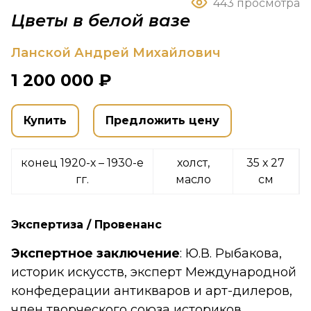
443 просмотра
Цветы в белой вазе
Ланской Андрей Михайлович
1 200 000 ₽
Купить
Предложить цену
конец 1920-х – 1930-е
холст,
35 х 27
гг.
масло
см
Экспертиза / Провенанс
Экспертное
заключение
: Ю.В. Рыбакова,
историк искусств, эксперт Международной
конфедерации антикваров и арт-дилеров,
член творческого союза историков