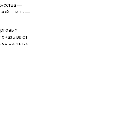
кусства —
свой стиль —
орговых
показывают
няя частные