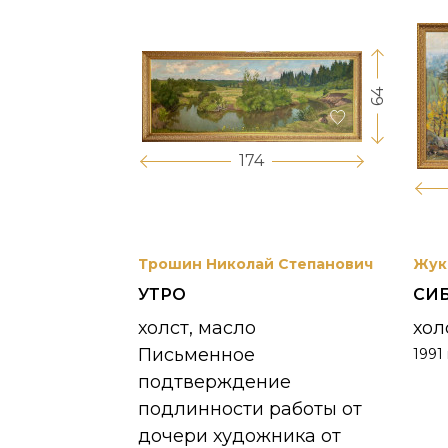
64
17
174
вриил
Трошин Николай Степанович
Жук
УТРО
СИ
 УНЖИ
холст, масло
хол
Письменное
1991 
390 000
₽
подтверждение
подлинности работы от
дочери художника от