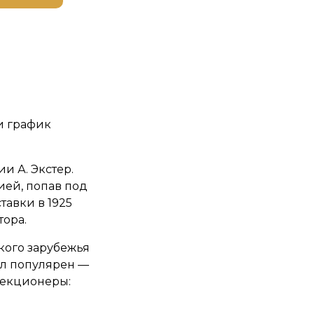
и график
и А. Экстер.
ией, попав под
тавки в 1925
тора.
кого зарубежья
Был популярен —
лекционеры: