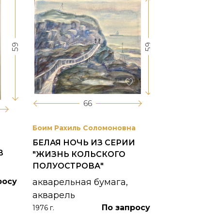
59
59
66
Боим Рахиль Соломоновна
Антонов Сер
БЕЛАЯ НОЧЬ ИЗ СЕРИИ
ГОРОДСКО
В
"ЖИЗНЬ КОЛЬСКОГО
картон, ма
ПОЛУОСТРОВА"
1953 г.
росу
акварельная бумага,
акварель
По запросу
1976 г.