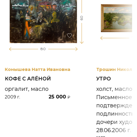
60
17
80
Конышева Натта Ивановна
Трошин Николай
КОФЕ С АЛЁНОЙ
УТРО
оргалит, масло
холст, масло
25 000
Письменное
2009 г.
₽
подтвержден
подлинности 
дочери худож
28.06.2006 г.