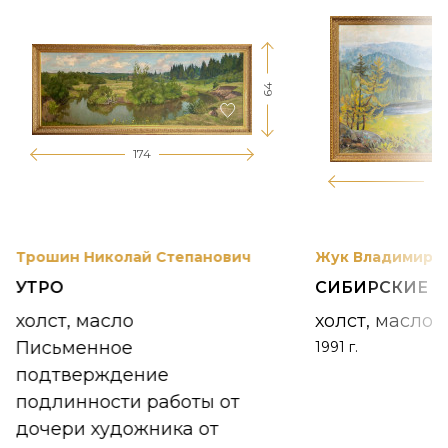
64
174
12
Трошин Николай Степанович
Жук Владимир К
УТРО
СИБИРСКИЕ 
холст, масло
холст, масло
Письменное
1991 г.
подтверждение
подлинности работы от
дочери художника от