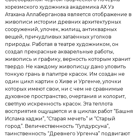
хорезмского художника академика АХ Уз
Атахана Аллаберганова является отображение в
живописи истории древних архитектурных
сооружений, улочек, жилищ, антикварных
вещей, причудливых затаённых уголков
природы. Работая в театре художником, он
создал прекрасные акварельные работы,
живопись и графику, верность которым хранит
твердо. Не каждому живописцу дано уловить
тонкую грань в палитре красок. Им создан не
один цикл картин о Хиве и Ургенче, улочки
которых имеют свои, ни с чем не сравнимые
духовное пространство, очертания и колорит,
светлую искренность красок. Эта теплота
восприятия ощущается и в циклах работ “Башня
Ислама хаджи”, “Старая мечеть” и “Старый
город”. Величественность “Гулдурсуна”,
таинственность “Древнего Ургенча” подвигают