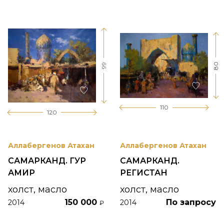
80
99
110
120
Аллабергенов Атахан
Аллабергенов Атахан
САМАРКАНД. ГУР
САМАРКАНД.
АМИР
РЕГИСТАН
холст, масло
холст, масло
150 000
По запросу
2014
2014
₽