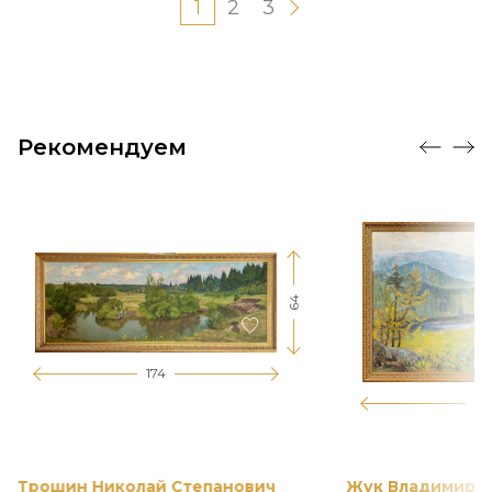
1
2
3
Рекомендуем
64
174
12
Трошин Николай Степанович
Жук Владимир К