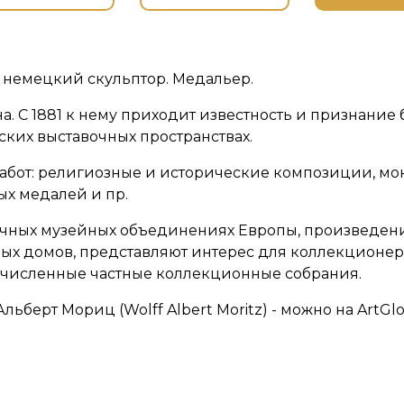
 немецкий скульптор. Медальер.
на. С 1881 к нему приходит известность и признани
ких выставочных пространствах.
работ: религиозные и исторические композиции, м
х медалей и пр.
личных музейных объединениях Европы, произведени
х домов, представляют интерес для коллекционер
очисленные частные коллекционные собрания.
ьберт Мориц (Wolff Albert Moritz) - можно на ArtGlo