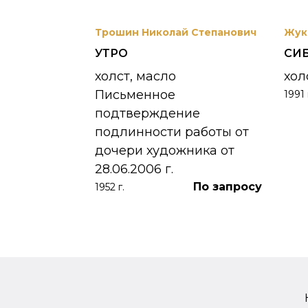
вриил
Трошин Николай Степанович
Жук
УТРО
СИ
 УНЖИ
холст, масло
хол
Письменное
1991 
390 000
₽
подтверждение
подлинности работы от
дочери художника от
28.06.2006 г.
По запросу
1952 г.