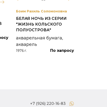
Боим Рахиль Соломоновна
Антонов Сер
БЕЛАЯ НОЧЬ ИЗ СЕРИИ
ГОРОДСКО
В
"ЖИЗНЬ КОЛЬСКОГО
картон, ма
ПОЛУОСТРОВА"
1953 г.
росу
акварельная бумага,
акварель
По запросу
1976 г.
+7 (926) 220-16-83