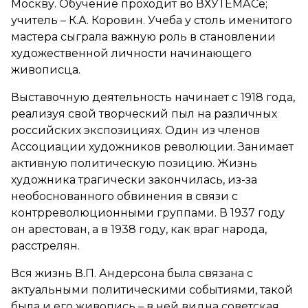
Москву. Обучение проходит во ВХУТЕМАСе;
учитель – К.А. Коровин. Учеба у столь именитого
мастера сыграла важную роль в становлении
художественной личности начинающего
живописца.
Выставочную деятельность начинает с 1918 года,
реализуя свой творческий пыл на различных
российских экспозициях. Один из членов
Ассоциации художников революции. Занимает
активную политическую позицию. Жизнь
художника трагически закончилась, из-за
необоснованного обвинения в связи с
контрреволюционными группами. В 1937 году
он арестован, а в 1938 году, как враг народа,
расстрелян.
Вся жизнь В.П. Андерсона была связана с
актуальными политическими событиями, такой
была и его живопись – в ней видна советская