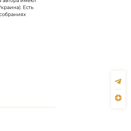
ы автора имеют
краина). Есть
 собраниях