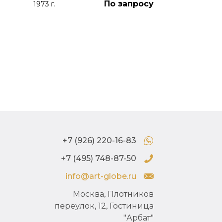
По запросу
акварельна
1973 г.
акварель
1976 г.
+7 (926) 220-16-83
+7 (495) 748-87-50
info@art-globe.ru
Москва, Плотников
переулок, 12, Гостиница
"Арбат"