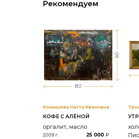
Рекомендуем
60
17
80
вриил
Конышева Натта Ивановна
Тро
КОФЕ С АЛЁНОЙ
УТ
 УНЖИ
оргалит, масло
хол
25 000
₽
Пи
2009 г.