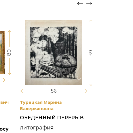
80
59
56
евич
Турецкая Марина
Боим Рахиль
Валерьяновна
БЕЛАЯ НОЧ
ОБЕДЕННЫЙ ПЕРЕРЫВ
"ЖИЗНЬ К
ПОЛУОСТР
литография
осу