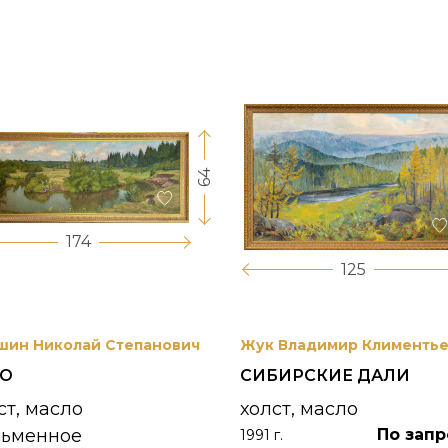
64
174
125
шин Николай Степанович
Жук Владимир Клименть
РО
СИБИРСКИЕ ДАЛИ
ст, масло
холст, масло
сьменное
По запр
1991 г.