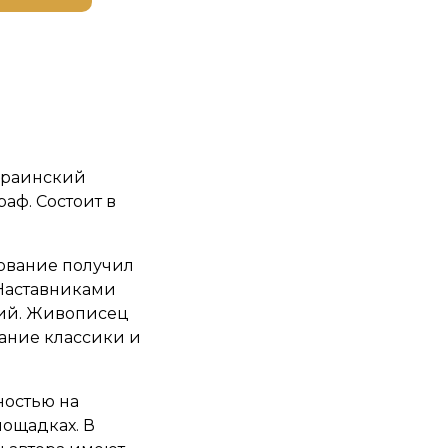
краинский
аф. Состоит в
ование получил
 Наставниками
кий. Живописец
ание классики и
ностью на
ощадках. В