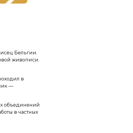
исец Бельгии.
овой живописи.
роходил в
ник —
ых объединений
аботы в частных