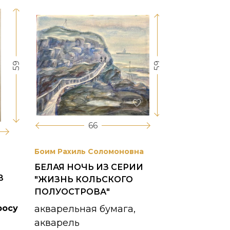
59
59
66
Боим Рахиль Соломоновна
Антонов Сер
БЕЛАЯ НОЧЬ ИЗ СЕРИИ
ГОРОДСКО
В
"ЖИЗНЬ КОЛЬСКОГО
картон, ма
ПОЛУОСТРОВА"
1953 г.
росу
акварельная бумага,
акварель