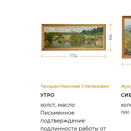
64
17
174
вриил
Трошин Николай Степанович
Жук
УТРО
СИ
 УНЖИ
холст, масло
хол
Письменное
1991 
390 000
₽
подтверждение
подлинности работы от