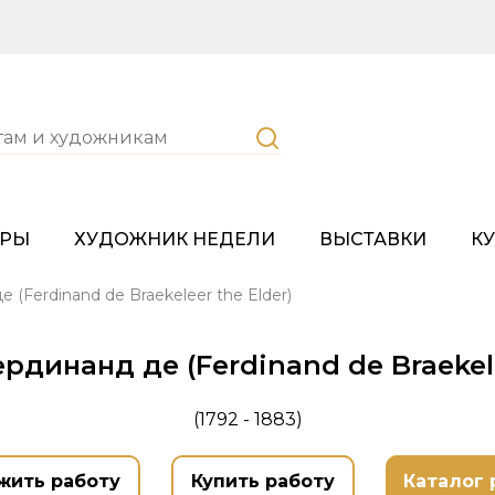
ОРЫ
ХУДОЖНИК НЕДЕЛИ
ВЫСТАВКИ
К
(Ferdinand de Braekeleer the Elder)
динанд де (Ferdinand de Braekele
(1792 - 1883)
жить работу
Купить работу
Каталог 