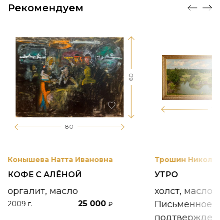
Рекомендуем
60
17
80
Конышева Натта Ивановна
Трошин Николай
КОФЕ С АЛЁНОЙ
УТРО
оргалит, масло
холст, масло
25 000
Письменное
2009 г.
₽
подтвержден