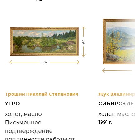
64
174
12
Трошин Николай Степанович
Жук Владимир К
УТРО
СИБИРСКИЕ 
холст, масло
холст, масло
Письменное
1991 г.
подтверждение
подлинности работы от