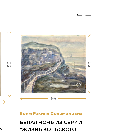
59
59
66
Боим Рахиль Соломоновна
Антонов Сер
БЕЛАЯ НОЧЬ ИЗ СЕРИИ
ГОРОДСКО
В
"ЖИЗНЬ КОЛЬСКОГО