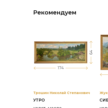
Рекомендуем
64
17
174
вриил
Трошин Николай Степанович
Жук
УТРО
СИ
 УНЖИ