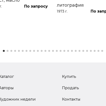
ст, масло
литография
По запросу
г.
По зап
1973 г.
Каталог
Купить
Авторы
Продать
Художник недели
Контакты