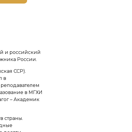
ий и российский
ожника России.
ская ССР).
л в
Преподавателем
разование в МГХИ
агог – Академик
в страны.
одные