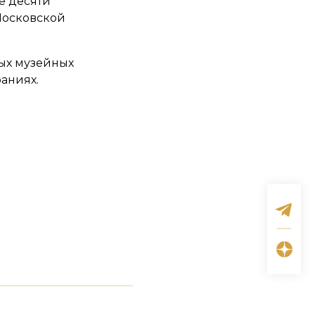
е десяти
Московской
ых музейных
аниях.