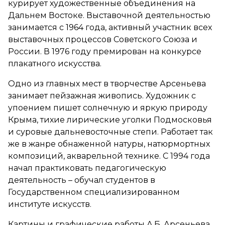
курирует художественные объединения на
Дальнем Востоке. Выставочной деятельностью
занимается с 1964 года, активный участник всех
выставочных процессов Советского Союза и
России. В 1976 году премирован на конкурсе
плакатного искусства.
Одно из главных мест в творчестве Арсеньева
занимает пейзажная живопись. Художник с
упоением пишет солнечную и яркую природу
Крыма, тихие лирические уголки Подмосковья
и суровые дальневосточные степи. Работает так
же в жанре обнаженной натуры, натюрмортных
композиций, акварельной технике. С 1994 года
начал практиковать педагогическую
деятельность – обучал студентов в
Государственном специализированном
институте искусств.
Картины и графические работы А.Б. Арсеньева