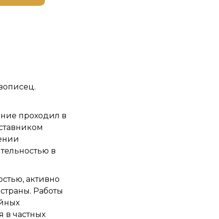
вописец.
ение проходил в
аставником
ении
тельностью в
остью, активно
страны. Работы
ейных
 в частных