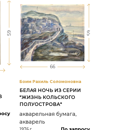
59
59
66
Боим Рахиль Соломоновна
Антонов Сер
БЕЛАЯ НОЧЬ ИЗ СЕРИИ
ГОРОДСКО
В
"ЖИЗНЬ КОЛЬСКОГО
картон, ма
ПОЛУОСТРОВА"
1953 г.
росу
акварельная бумага,
акварель
По запросу
1976 г.