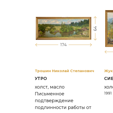
64
17
174
вриил
Трошин Николай Степанович
Жук
УТРО
СИ
 УНЖИ
холст, масло
хол
Письменное
1991 
390 000
₽
подтверждение
подлинности работы от