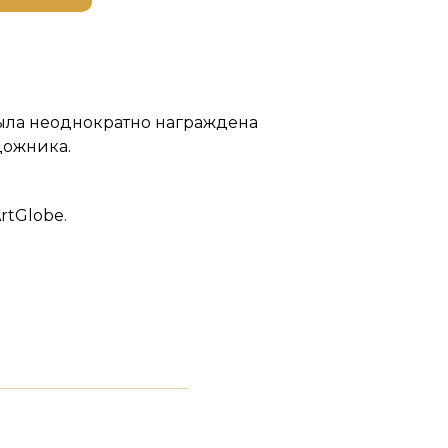
была неоднократно награждена
дожника.
rtGlobe.