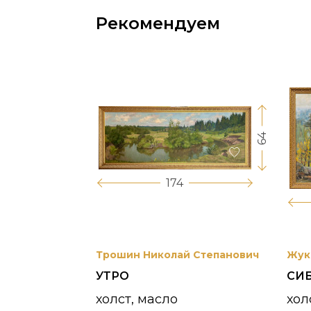
Рекомендуем
64
17
174
вриил
Трошин Николай Степанович
Жук
УТРО
СИ
 УНЖИ
холст, масло
хол