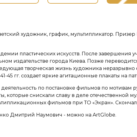
етский художник, график, мультипликатор. Призер
демии пластических искусств. После завершения уч
ном издательстве города Киева. Позже переводитс
едующая творческая жизнь художника неразрывно 
1-45 гг. создает яркие агитационные плакаты на па
 деятельность по постановке фильмов по мотивам ру
, которые снискали славу в деле отечественной му
типликационных фильмов при ТО «Экран». Скончался
нко Дмитрий Наумович - можно на ArtGlobe.