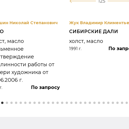
125
шин Николай Степанович
Жук Владимир Клименть
РО
СИБИРСКИЕ ДАЛИ
ст, масло
холст, масло
сьменное
По запр
1991 г.
дтверждение
линности работы от
ери художника от
06.2006 г.
По запросу
г.