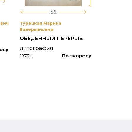
56
евич
Турецкая Марина
Боим Рахиль
Валерьяновна
БЕЛАЯ НОЧ
ОБЕДЕННЫЙ ПЕРЕРЫВ
"ЖИЗНЬ К
ПОЛУОСТР
литография
осу
По запросу
акварельна
1973 г.
акварель
1976 г.