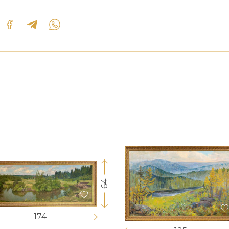
64
174