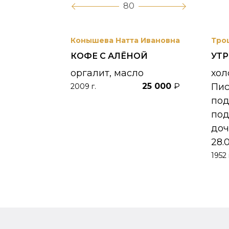
80
вриил
Конышева Натта Ивановна
Тро
КОФЕ С АЛЁНОЙ
УТ
 УНЖИ
оргалит, масло
хол
25 000
₽
Пи
2009 г.
390 000
₽
по
под
доч
28.
1952 