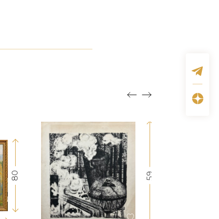
80
59