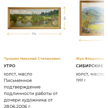
64
174
12
Трошин Николай Степанович
Жук Владимир К
УТРО
СИБИРСКИЕ 
холст, масло
холст, масло
Письменное
1991 г.
подтверждение
подлинности работы от
дочери художника от
28.06.2006 г.