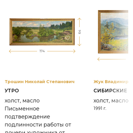
64
174
12
Трошин Николай Степанович
Жук Владимир К
УТРО
СИБИРСКИЕ 
холст, масло
холст, масло
Письменное
1991 г.
подтверждение
подлинности работы от
дочери художника от