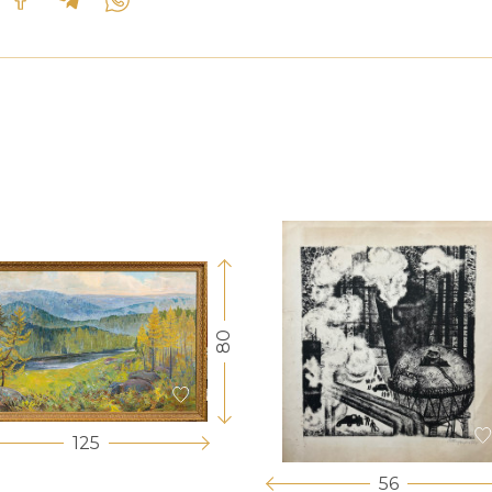
80
125
56