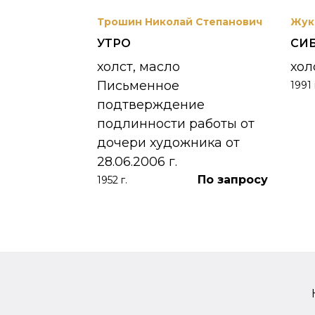
вриил
Трошин Николай Степанович
Жук
УТРО
СИ
 УНЖИ
холст, масло
хол
Письменное
1991 
390 000
₽
подтверждение
подлинности работы от
дочери художника от
28.06.2006 г.
По запросу
1952 г.