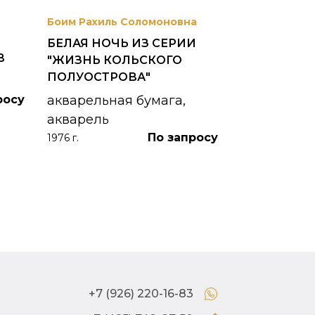
Боим Рахиль Соломоновна
Антонов Сер
БЕЛАЯ НОЧЬ ИЗ СЕРИИ
ГОРОДСКО
В
"ЖИЗНЬ КОЛЬСКОГО
картон, ма
ПОЛУОСТРОВА"
1953 г.
росу
акварельная бумага,
акварель
По запросу
1976 г.
+7 (926) 220-16-83