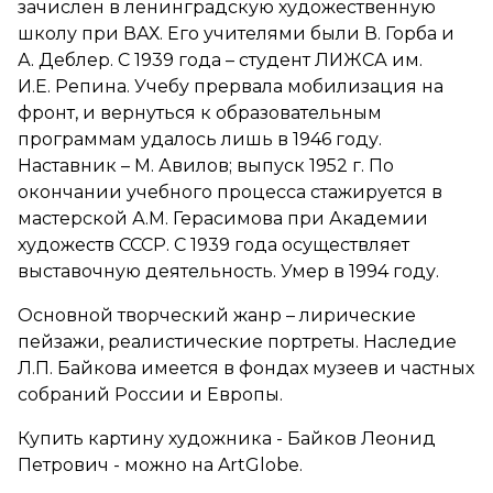
зачислен в ленинградскую художественную
школу при ВАХ. Его учителями были В. Горба и
А. Деблер. С 1939 года – студент ЛИЖСА им.
И.Е. Репина. Учебу прервала мобилизация на
фронт, и вернуться к образовательным
программам удалось лишь в 1946 году.
Наставник – М. Авилов; выпуск 1952 г. По
окончании учебного процесса стажируется в
мастерской А.М. Герасимова при Академии
художеств СССР. С 1939 года осуществляет
выставочную деятельность. Умер в 1994 году.
Основной творческий жанр – лирические
пейзажи, реалистические портреты. Наследие
Л.П. Байкова имеется в фондах музеев и частных
собраний России и Европы.
Купить картину художника - Байков Леонид
Петрович - можно на ArtGlobe.