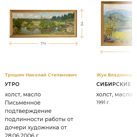
64
174
12
Трошин Николай Степанович
Жук Владимир К
УТРО
СИБИРСКИЕ 
холст, масло
холст, масло
Письменное
1991 г.
подтверждение
подлинности работы от
дочери художника от
28.06.2006 г.