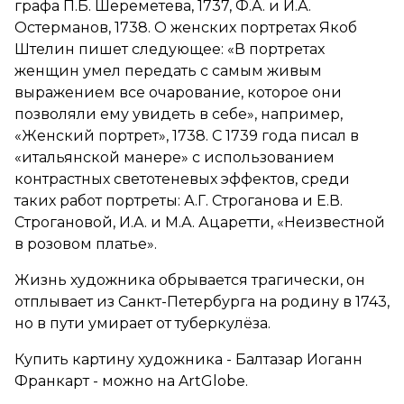
графа П.Б. Шереметева, 1737, Ф.А. и И.А.
Остерманов, 1738. О женских портретах Якоб
Штелин пишет следующее: «В портретах
женщин умел передать с самым живым
выражением все очарование, которое они
позволяли ему увидеть в себе», например,
«Женский портрет», 1738. С 1739 года писал в
«итальянской манере» с использованием
контрастных светотеневых эффектов, среди
таких работ портреты: А.Г. Строганова и Е.В.
Строгановой, И.А. и М.А. Ацаретти, «Неизвестной
в розовом платье».
Жизнь художника обрывается трагически, он
отплывает из Санкт-Петербурга на родину в 1743,
но в пути умирает от туберкулёза.
Купить картину художника - Балтазар Иоганн
Франкарт - можно на ArtGlobe.