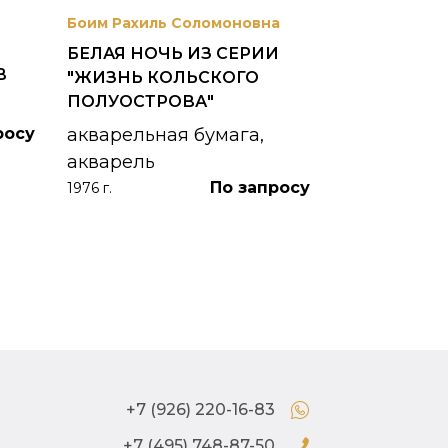
Боим Рахиль Соломоновна
Антонов Сер
БЕЛАЯ НОЧЬ ИЗ СЕРИИ
ГОРОДСКО
В
"ЖИЗНЬ КОЛЬСКОГО
картон, ма
ПОЛУОСТРОВА"
1953 г.
росу
акварельная бумага,
акварель
По запросу
1976 г.
+7 (926) 220-16-83
+7 (495) 748-87-50