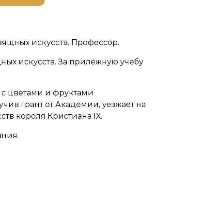
ящных искусств. Профессор.
ных искусств. За прилежную учебу
 с цветами и фруктами
чив грант от Академии, уезжает на
тв короля Кристиана IХ.
ния.