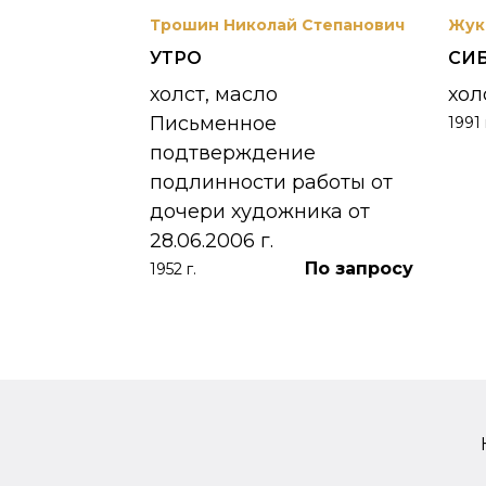
вриил
Трошин Николай Степанович
Жук
УТРО
СИ
 УНЖИ
холст, масло
хол
Письменное
1991 
390 000
₽
подтверждение
подлинности работы от
дочери художника от
28.06.2006 г.
По запросу
1952 г.