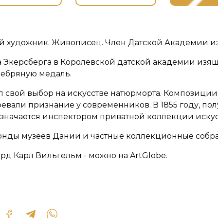
ий художник. Живописец. Член Датской Академии из
а Экерсберга в Королевской датской академии изящ
ребряную медаль.
л свой выбор на искусстве натюрморта. Композиции
евали признание у современников. В 1855 году, полу
значается инспектором приватной коллекции искусс
нды музеев Дании и частные коллекционные собра
рд Карл Вильгельм - можно на ArtGlobe.