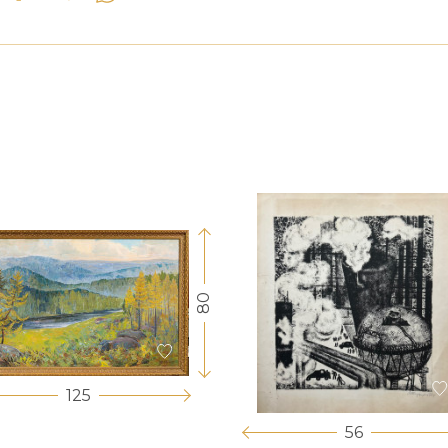
80
125
56