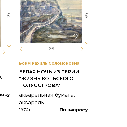
59
59
66
Боим Рахиль Соломоновна
Антонов Сер
БЕЛАЯ НОЧЬ ИЗ СЕРИИ
ГОРОДСКО
В
"ЖИЗНЬ КОЛЬСКОГО
картон, ма
ПОЛУОСТРОВА"
1953 г.
росу
акварельная бумага,
акварель
По запросу
1976 г.