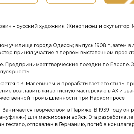
ич – русский художник. Живописец и скульптор. М
м училище города Одессы; выпуск 1908 г., затем в 
Экстер принял участие в первом выставочном проект
риже. Предпринимает творческие поездки по Европе.
опулярность.
ижается с К. Малевичем и прорабатывает его стиль,
ие возглавить живописную мастерскую в АХ и зван
дожественной промышленности при Наркомпросе.
 Занимается творчеством в Париже. В 1939 году он 
уфляж») для маскировки войск. Эта разработка лег
ан гестапо, отправлен в Германию, погиб в концлаге