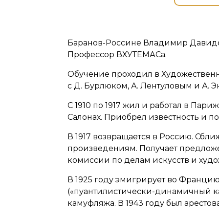
Баранов-Россине Владимир Давидов
Профессор ВХУТЕМАСа.
Обучение проходил в Художественно
с Д. Бурлюком, А. Лентуловым и А. 
С 1910 по 1917 жил и работал в Па
Салонах. Приобрел известность и п
В 1917 возвращается в Россию. Сбл
произведениям. Получает предложен
комиссии по делам искусств и ху
В 1925 году эмигрирует во Францию.
(«пуантилистически-динамичный кам
камуфляжа. В 1943 году был арестов