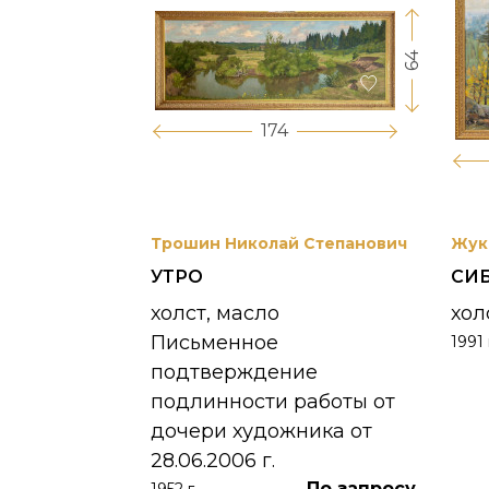
64
17
174
вриил
Трошин Николай Степанович
Жук
УТРО
СИ
 УНЖИ
холст, масло
хол
Письменное
1991 
390 000
₽
подтверждение
подлинности работы от
дочери художника от
28.06.2006 г.
По запросу
1952 г.