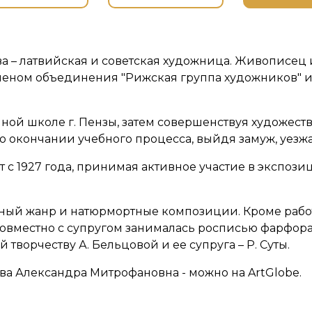
 – латвийская и советская художница. Живописец 
леном объединения "Рижская группа художников" и 
ой школе г. Пензы, затем совершенствуя художеств
По окончании учебного процесса, выйдя замуж, уезжа
 с 1927 года, принимая активное участие в экспоз
етный жанр и натюрмортные композиции. Кроме раб
Совместно с супругом занималась росписью фарфора.
ворчеству А. Бельцовой и ее супруга – Р. Суты.
ва Александра Митрофановна - можно на ArtGlobe.