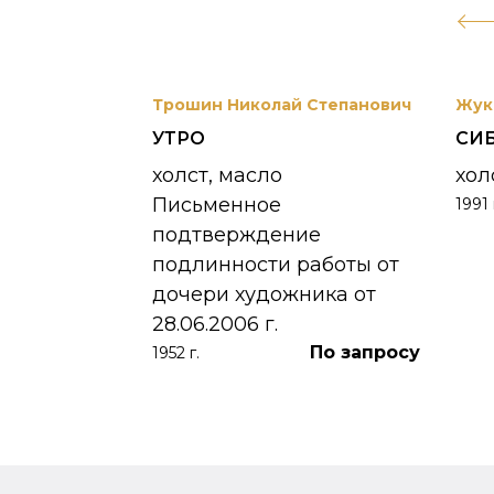
вриил
Трошин Николай Степанович
Жук
УТРО
СИ
 УНЖИ
холст, масло
хол
Письменное
1991 
390 000
₽
подтверждение
подлинности работы от
дочери художника от
28.06.2006 г.
По запросу
1952 г.