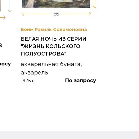
66
Боим Рахиль Соломоновна
Антонов Сер
БЕЛАЯ НОЧЬ ИЗ СЕРИИ
ГОРОДСКО
В
"ЖИЗНЬ КОЛЬСКОГО
картон, ма
ПОЛУОСТРОВА"
1953 г.
росу
акварельная бумага,
акварель
По запросу
1976 г.