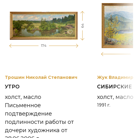
64
174
12
Трошин Николай Степанович
Жук Владимир К
УТРО
СИБИРСКИЕ 
холст, масло
холст, масло
Письменное
1991 г.
подтверждение
подлинности работы от
дочери художника от