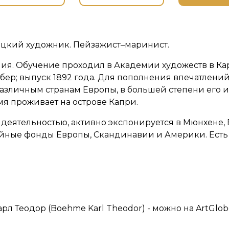
ецкий художник. Пейзажист–маринист.
ания. Обучение проходил в Академии художеств в Ка
ебер; выпуск 1892 года. Для пополнения впечатлен
различным странам Европы, в большей степени его 
я проживает на острове Капри.
й деятельностью, активно экспонируется в Мюнхене,
ейные фонды Европы, Скандинавии и Америки. Есть 
рл Теодор (Boehme Karl Theodor) - можно на ArtGlob