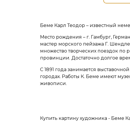
Беме Карл Теодор – известный нем
Место рождения – г. Гамбург, Герм
мастер морского пейзажа Г. Шендл
множество творческих поездок по 
провинции. Достаточно долгое врем
С 1891 года занимается выставочно
городах. Работы К. Беме имеют муз
живописи.
Купить картину художника - Беме Ка