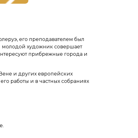
рлеруэ, его преподавателем был
ий молодой художник совершает
интересуют прибрежные города и
 Вене и других европейских
его работы и в частных собраниях
e.