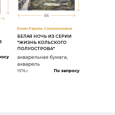
66
Боим Рахиль Соломоновна
Антонов Сер
БЕЛАЯ НОЧЬ ИЗ СЕРИИ
ГОРОДСКО
В
"ЖИЗНЬ КОЛЬСКОГО
картон, ма
ПОЛУОСТРОВА"
1953 г.
росу
акварельная бумага,
акварель
По запросу
1976 г.