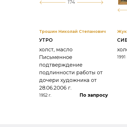
174
вриил
Трошин Николай Степанович
Жук
УТРО
СИ
 УНЖИ
холст, масло
хол
Письменное
1991 
390 000
₽
подтверждение
подлинности работы от
дочери художника от
28.06.2006 г.
По запросу
1952 г.