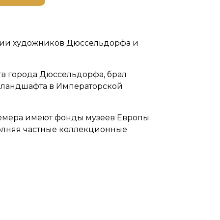
ации художников Дюссельдорфа и
тв города Дюссельдорфа, брал
у ландшафта в Императорской
Бемера имеют фонды музеев Европы.
олняя частные коллекционные