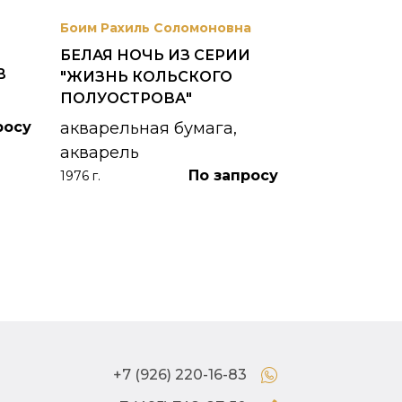
Боим Рахиль Соломоновна
Антонов Сер
БЕЛАЯ НОЧЬ ИЗ СЕРИИ
ГОРОДСКО
В
"ЖИЗНЬ КОЛЬСКОГО
картон, ма
ПОЛУОСТРОВА"
1953 г.
росу
акварельная бумага,
акварель
По запросу
1976 г.
+7 (926) 220-16-83