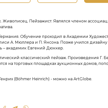
к. Живописец. Пейзажист. Являлся членом ассоци
атива.
 Германия. Обучение проходил в Академии Художес
писи А. Мюллера и П. Янсона. Позже учился дизайн
ь – академик Евгений Дюккер.
антический классический пейзаж. Произведения Г. 
тся на торговых площадках аукционных домов, поп
енрих (Böhmer Heinrich) - можно на ArtGlobe.