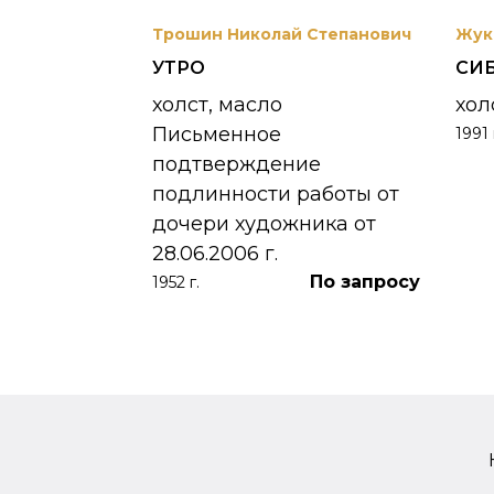
вриил
Трошин Николай Степанович
Жук
УТРО
СИ
 УНЖИ
холст, масло
хол
Письменное
1991 
390 000
₽
подтверждение
подлинности работы от
дочери художника от
28.06.2006 г.
По запросу
1952 г.