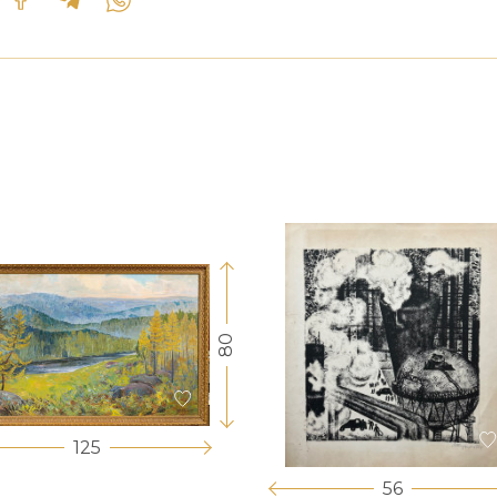
80
125
56