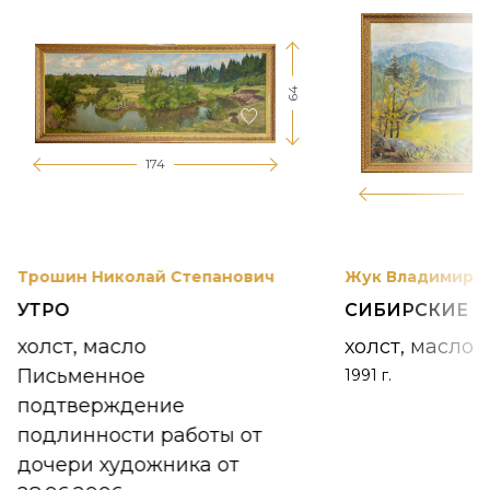
64
174
12
Трошин Николай Степанович
Жук Владимир К
УТРО
СИБИРСКИЕ 
холст, масло
холст, масло
Письменное
1991 г.
подтверждение
подлинности работы от
дочери художника от