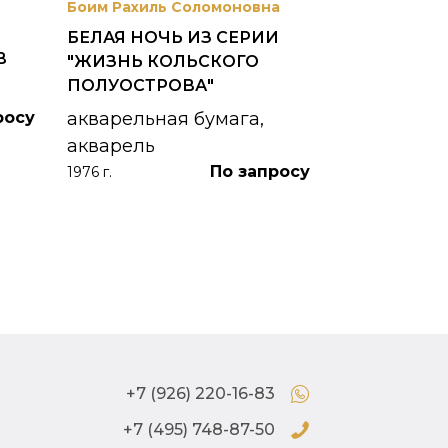
Боим Рахиль Соломоновна
Антонов Сер
БЕЛАЯ НОЧЬ ИЗ СЕРИИ
ГОРОДСКО
В
"ЖИЗНЬ КОЛЬСКОГО
картон, ма
ПОЛУОСТРОВА"
1953 г.
росу
акварельная бумага,
акварель
По запросу
1976 г.
+7 (926) 220-16-83
+7 (495) 748-87-50