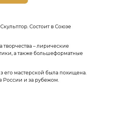
кульптор. Состоит в Союзе
 творчества – лирические
тики, а также большеформатные
из его мастерской была похищена.
 России и за рубежом.