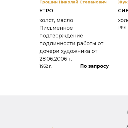
вриил
Трошин Николай Степанович
Жук
УТРО
СИ
 УНЖИ
холст, масло
хол
Письменное
1991 
390 000
₽
подтверждение
подлинности работы от
дочери художника от
28.06.2006 г.
По запросу
1952 г.