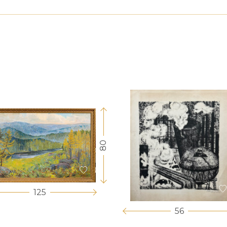
80
125
56