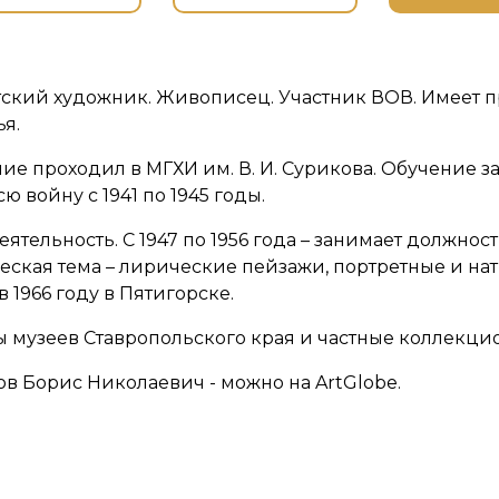
тский художник. Живописец. Участник ВОВ. Имеет 
я.
ние проходил в МГХИ им. В. И. Сурикова. Обучение за
 войну с 1941 по 1945 годы.
еятельность. С 1947 по 1956 года – занимает должно
ческая тема – лирические пейзажи, портретные и н
 1966 году в Пятигорске.
ы музеев Ставропольского края и частные коллекци
ов Борис Николаевич - можно на ArtGlobe.