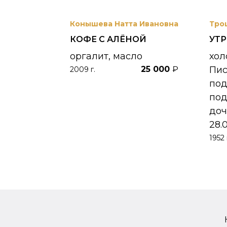
вриил
Конышева Натта Ивановна
Тро
КОФЕ С АЛЁНОЙ
УТ
 УНЖИ
оргалит, масло
хол
25 000
₽
Пи
2009 г.
390 000
₽
по
под
доч
28.
1952 