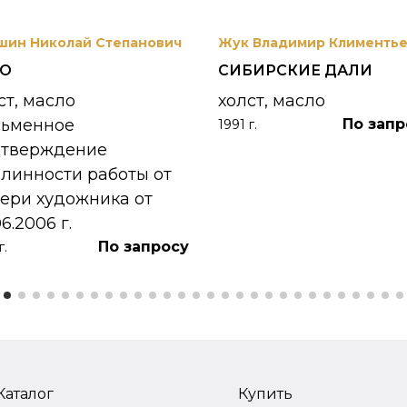
шин Николай Степанович
Жук Владимир Клименть
РО
СИБИРСКИЕ ДАЛИ
ст, масло
холст, масло
сьменное
По запр
1991 г.
дтверждение
линности работы от
ери художника от
06.2006 г.
По запросу
г.
Каталог
Купить