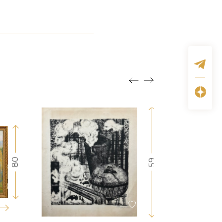
80
59