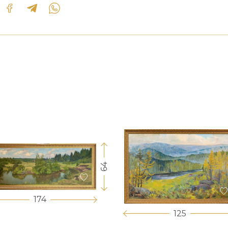
64
174
125