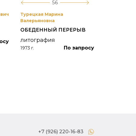
56
евич
Турецкая Марина
Боим Рахиль
Валерьяновна
БЕЛАЯ НОЧ
ОБЕДЕННЫЙ ПЕРЕРЫВ
"ЖИЗНЬ К
ПОЛУОСТР
литография
осу
По запросу
акварельна
1973 г.
акварель
1976 г.
+7 (926) 220-16-83