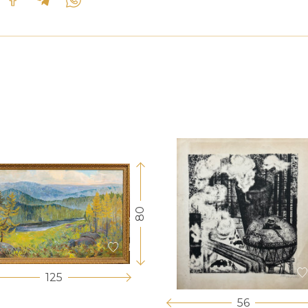
80
125
56