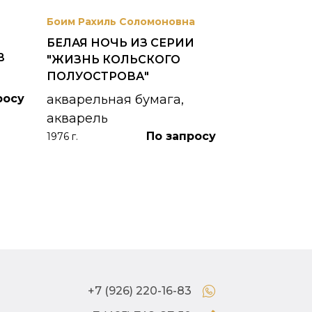
Боим Рахиль Соломоновна
Антонов Сер
БЕЛАЯ НОЧЬ ИЗ СЕРИИ
ГОРОДСКО
В
"ЖИЗНЬ КОЛЬСКОГО
картон, ма
ПОЛУОСТРОВА"
1953 г.
росу
акварельная бумага,
акварель
По запросу
1976 г.
+7 (926) 220-16-83