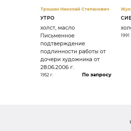
вриил
Трошин Николай Степанович
Жук
УТРО
СИ
 УНЖИ
холст, масло
хол
Письменное
1991 
390 000
₽
подтверждение
подлинности работы от
дочери художника от
28.06.2006 г.
По запросу
1952 г.