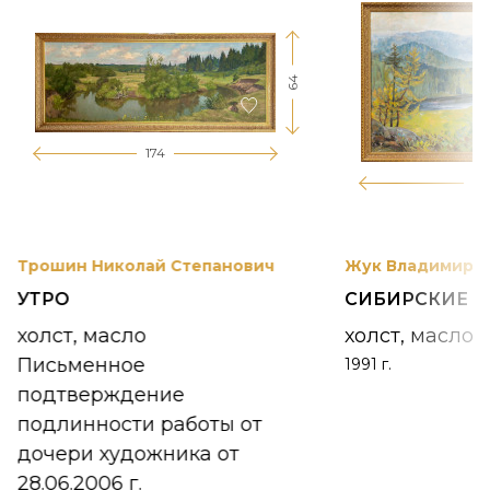
64
174
12
Трошин Николай Степанович
Жук Владимир К
УТРО
СИБИРСКИЕ 
холст, масло
холст, масло
Письменное
1991 г.
подтверждение
подлинности работы от
дочери художника от
28.06.2006 г.