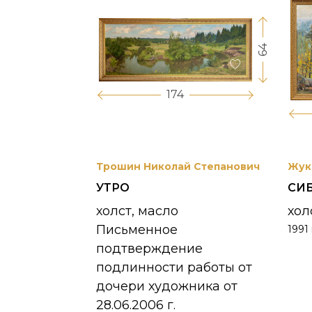
64
17
174
вриил
Трошин Николай Степанович
Жук
УТРО
СИ
 УНЖИ
холст, масло
хол
Письменное
1991 
390 000
₽
подтверждение
подлинности работы от
дочери художника от
28.06.2006 г.