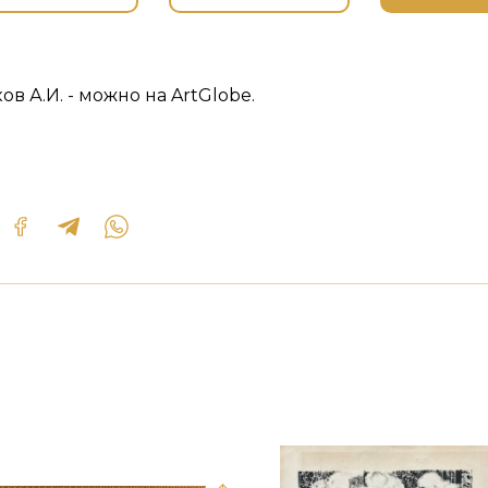
в А.И. - можно на ArtGlobe.