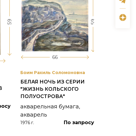
59
59
66
Боим Рахиль Соломоновна
Антонов Сер
БЕЛАЯ НОЧЬ ИЗ СЕРИИ
ГОРОДСКО
В
"ЖИЗНЬ КОЛЬСКОГО
картон, ма
ПОЛУОСТРОВА"
1953 г.
росу
акварельная бумага,
акварель
По запросу
1976 г.