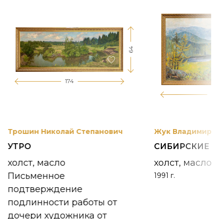
64
174
12
Трошин Николай Степанович
Жук Владимир К
УТРО
СИБИРСКИЕ 
холст, масло
холст, масло
Письменное
1991 г.
подтверждение
подлинности работы от
дочери художника от