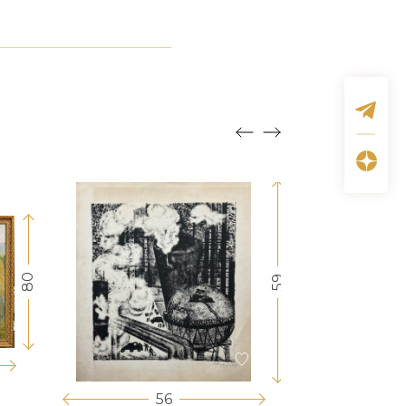
80
59
56