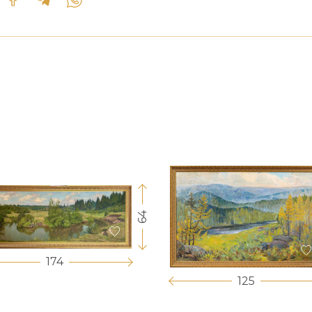
64
174
125