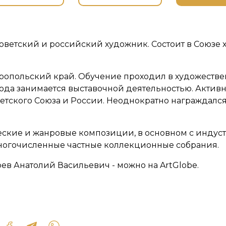
оветский и российский художник. Состоит в Союзе 
авропольский край. Обучение проходил в художест
55 года занимается выставочной деятельностью. Акти
тского Союза и России. Неоднократно награждалс
еские и жанровые композиции, в основном с инду
огочисленные частные коллекционные собрания.
ев Анатолий Васильевич - можно на ArtGlobe.