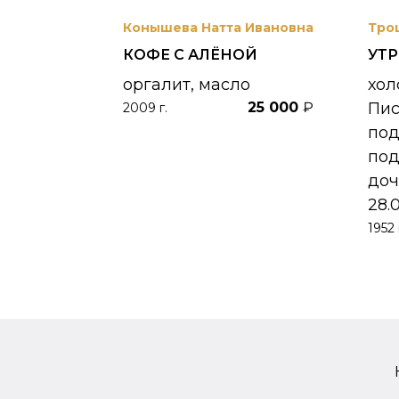
вриил
Конышева Натта Ивановна
Тро
КОФЕ С АЛЁНОЙ
УТ
 УНЖИ
оргалит, масло
хол
25 000
₽
Пи
2009 г.
390 000
₽
по
под
доч
28.
1952 