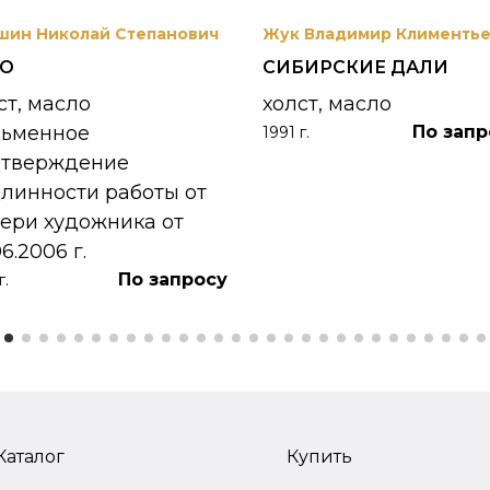
шин Николай Степанович
Жук Владимир Клименть
РО
СИБИРСКИЕ ДАЛИ
ст, масло
холст, масло
сьменное
По запр
1991 г.
дтверждение
линности работы от
ери художника от
06.2006 г.
По запросу
г.
Каталог
Купить