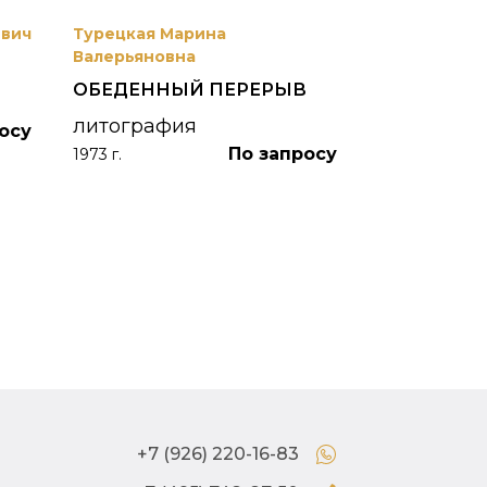
евич
Турецкая Марина
Боим Рахиль
Валерьяновна
БЕЛАЯ НОЧ
ОБЕДЕННЫЙ ПЕРЕРЫВ
"ЖИЗНЬ К
ПОЛУОСТР
литография
осу
По запросу
акварельна
1973 г.
акварель
1976 г.
+7 (926) 220-16-83