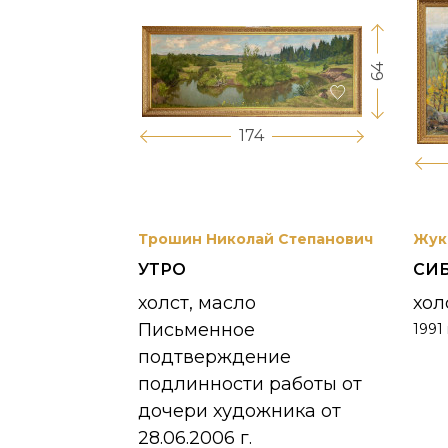
64
17
174
вриил
Трошин Николай Степанович
Жук
УТРО
СИ
 УНЖИ
холст, масло
хол
Письменное
1991 
390 000
₽
подтверждение
подлинности работы от
дочери художника от
28.06.2006 г.