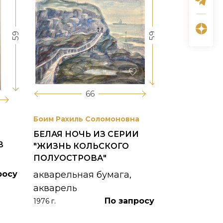
59
59
66
Боим Рахиль Соломоновна
Антонов Сер
БЕЛАЯ НОЧЬ ИЗ СЕРИИ
ГОРОДСКО
В
"ЖИЗНЬ КОЛЬСКОГО
картон, ма
ПОЛУОСТРОВА"
1953 г.
росу
акварельная бумага,
акварель
По запросу
1976 г.