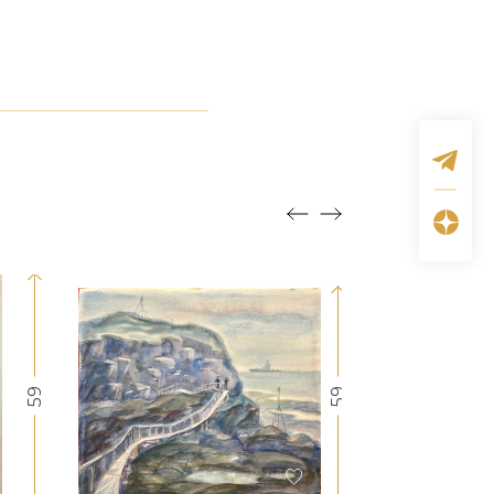
59
59