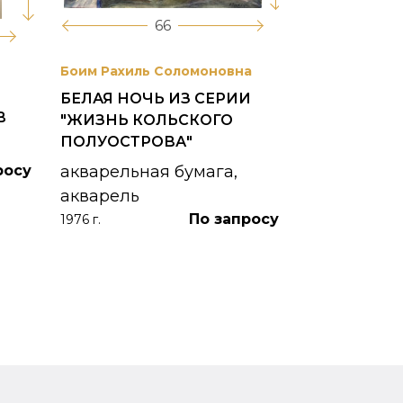
66
Боим Рахиль Соломоновна
Антонов Сер
БЕЛАЯ НОЧЬ ИЗ СЕРИИ
ГОРОДСКО
В
"ЖИЗНЬ КОЛЬСКОГО
картон, ма
ПОЛУОСТРОВА"
1953 г.
росу
акварельная бумага,
акварель
По запросу
1976 г.