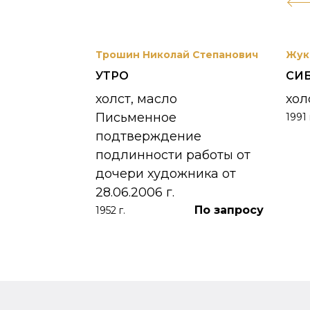
вриил
Трошин Николай Степанович
Жук
УТРО
СИ
 УНЖИ
холст, масло
хол
Письменное
1991 
390 000
₽
подтверждение
подлинности работы от
дочери художника от
28.06.2006 г.
По запросу
1952 г.