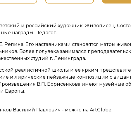
ветский и российский художник. Живописец. Состо
ные награды. Педагог.
. Репина. Его наставниками становятся мэтры живо
льников. Более полувека занимался преподавательск
жественных студий г. Ленинграда.
сской реалистичной школы и ее ярким представителя
нкие и лирические пейзажные композиции с видами
л. Произведения В.П. Борисенкова имеют музейные 
и Европы.
нков Василий Павлович - можно на ArtGlobe.