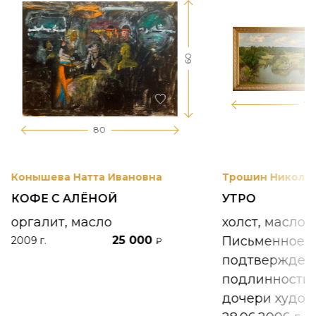
60
17
80
Конышева Натта Ивановна
Трошин Николай
КОФЕ С АЛЁНОЙ
УТРО
оргалит, масло
холст, масло
25 000
Письменное
2009 г.
₽
подтвержден
подлинности 
дочери худож