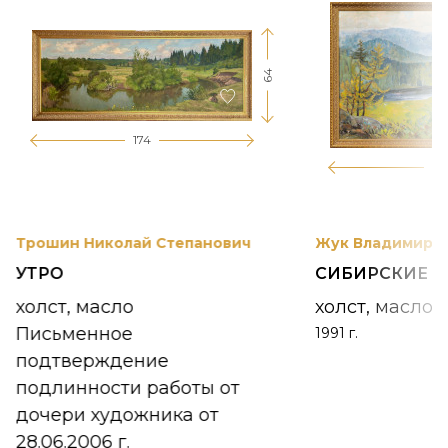
64
174
12
Трошин Николай Степанович
Жук Владимир К
УТРО
СИБИРСКИЕ 
холст, масло
холст, масло
Письменное
1991 г.
подтверждение
подлинности работы от
дочери художника от
28.06.2006 г.