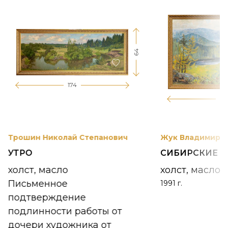
64
174
12
Трошин Николай Степанович
Жук Владимир К
УТРО
СИБИРСКИЕ 
холст, масло
холст, масло
Письменное
1991 г.
подтверждение
подлинности работы от
дочери художника от