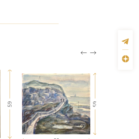
59
59