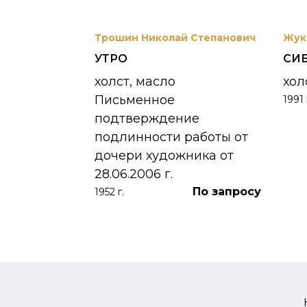
вриил
Трошин Николай Степанович
Жук
УТРО
СИ
 УНЖИ
холст, масло
хол
Письменное
1991 
390 000
₽
подтверждение
подлинности работы от
дочери художника от
28.06.2006 г.
По запросу
1952 г.