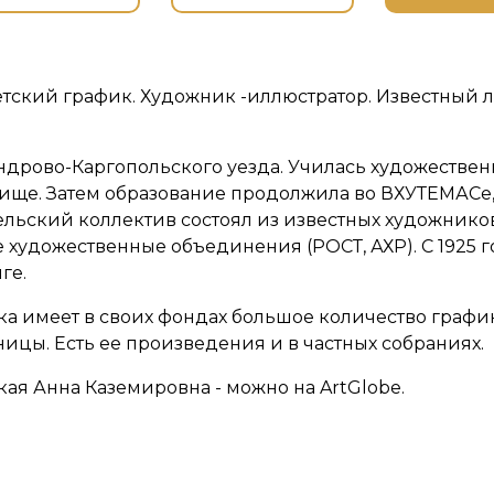
тский график. Художник -иллюстратор. Известный л
андрово-Каргопольского уезда. Училась художеств
ще. Затем образование продолжила во ВХУТЕМАСе,
льский коллектив состоял из известных художников-
е художественные объединения (РОСТ, АХР). С 1925 
ге.
ка имеет в своих фондах большое количество график
ницы. Есть ее произведения и в частных собраниях.
кая Анна Каземировна - можно на ArtGlobe.