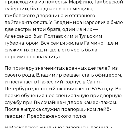
происходила из поместья Марфино, Тамбовской
губернии, была дочерью помещика,
тамбовского дворянина и отставного
лейтенанта флота. У Владимира Карловича было
две сестры и три брата, один из них —
Александр, был Полтавским и Тульским
губернатором. Вся семья жила в Гатчино, где и
служил их отец, и где в его честь была
переименована улица.
По примеру знаменитых военных деятелей из
своего рода, Владимир решает стать офицером,
и поступает в Пажеский корпус в Санкт-
Петербурге, который оканчивает в 1878 году. Во
время обучения нёс специальную придворную
службу при Высочайшем дворе камер-пажом.
После выпуска служил прапорщиком лейб-
гвардии Преображенского полка.
В Московское училище живописи, ваяния и